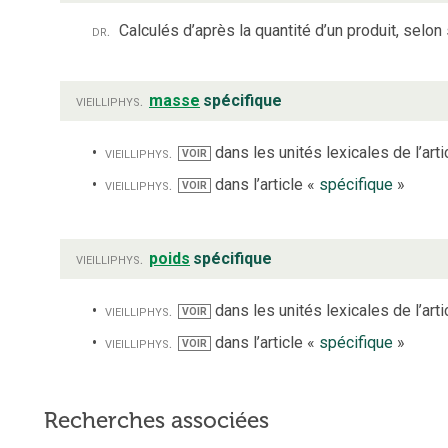
dr.
Calculés d’après la quantité d’un produit, selon 
vieilli
phys.
masse
spécifique
vieilli
phys.
dans les unités lexicales de l’arti
VOIR
vieilli
phys.
dans l’article «
spécifique
»
VOIR
vieilli
phys.
poids
spécifique
vieilli
phys.
dans les unités lexicales de l’arti
VOIR
vieilli
phys.
dans l’article «
spécifique
»
VOIR
Recherches associées