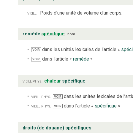
vieilli
Poids d’une unité de volume d’un corps.
remède
spécifique
nom
dans les unités lexicales de l’article «
spéci
VOIR
dans l’article «
remède
»
VOIR
vieilli
phys.
chaleur
spécifique
vieilli
phys.
dans les unités lexicales de l’arti
VOIR
vieilli
phys.
dans l’article «
spécifique
»
VOIR
droits (de douane) spécifiques