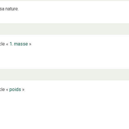
sa nature.
cle «
1. masse
»
cle «
poids
»