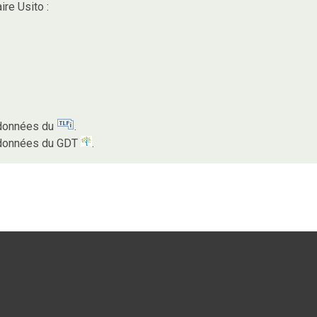
ire Usito :
s données du
.
s données du GDT
.