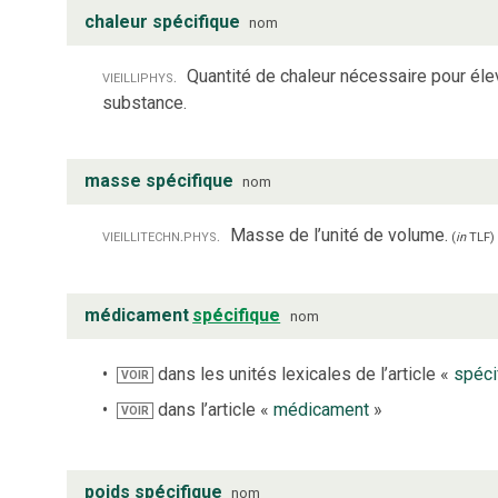
chaleur spécifique
nom
vieilli
phys.
Quantité de chaleur nécessaire pour éle
substance.
masse spécifique
nom
vieilli
techn.
phys.
Masse de l’unité de volume.
(
in
TLF
)
médicament
spécifique
nom
dans les unités lexicales de l’article «
spéci
VOIR
dans l’article «
médicament
»
VOIR
poids spécifique
nom