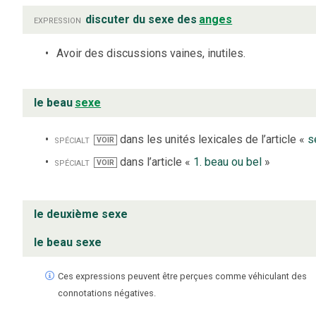
expression
discuter du sexe des
anges
Avoir des discussions vaines, inutiles.
le beau
sexe
spécialt
dans les unités lexicales de l’article «
s
VOIR
spécialt
dans l’article «
1. beau ou bel
»
VOIR
le deuxième sexe
le beau sexe
Ces expressions peuvent être perçues comme véhiculant des
connotations négatives.