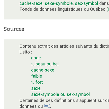
cache-sexe
,
sexe-symbole
,
sex-symbol
dans
Fonds de données linguistiques du Québec (
Sources
Contenu extrait des articles suivants du dicti
Usito :
ange
beau ou bel
1.
cache-sexe
faible
fort
1.
sexe
sexe-symbole ou sex-symbol
Certaines de ces définitions s’appuient sur d
données du
.