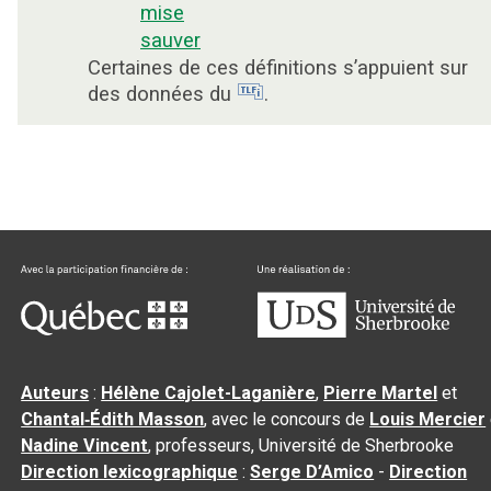
mise
sauver
Certaines de ces définitions s’appuient sur
des données du
.
Auteurs
:
Hélène Cajolet-Laganière
,
Pierre Martel
et
Chantal‑Édith Masson
, avec le concours de
Louis Mercier
Nadine Vincent
, professeurs, Université de Sherbrooke
Direction lexicographique
:
Serge D’Amico
-
Direction