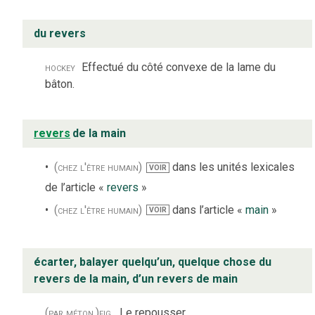
du revers
hockey
Effectué du côté convexe de la lame du
bâton.
revers
de la main
(chez l'être humain)
dans les unités lexicales
VOIR
de l’article «
revers
»
(chez l'être humain)
dans l’article «
main
»
VOIR
écarter, balayer quelqu’un, quelque chose du
revers de la main, d’un revers de main
(par méton.)
fig.
Le repousser.