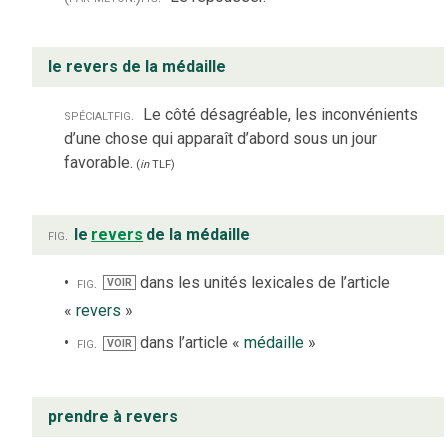
le revers de la médaille
spécialt
fig.
Le côté désagréable, les inconvénients
d’une chose qui apparaît d’abord sous un jour
favorable.
(
in
TLF
)
fig.
le
revers
de la médaille
fig.
dans les unités lexicales de l’article
VOIR
«
revers
»
fig.
dans l’article «
médaille
»
VOIR
prendre à revers