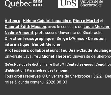
Auteurs
:
Hélène Cajolet-Laganière
,
Pierre Martel
et
Chantal‑Édith Masson
, avec le concours de
Louis Mercier
Nadine Vincent
, professeurs, Université de Sherbrooke
Direction lexicographique
:
Serge D’Amico
-
Direction
informatique
:
Benoit Mercier
Professeurs collaborateurs
:
feu Jean-Claude Boulange
Université Laval,
feu Michel Théoret
, Université de Sherbr
Qu’est-ce que le dictionnaire Usito ?
|
Contactez-nous
|
Conditio
d’utilisation
|
Paramètres des témoins
Tous droits réservés
©
Université de Sherbrooke |
3.2.2
- Der
mise à jour du contenu :
2026-08-03