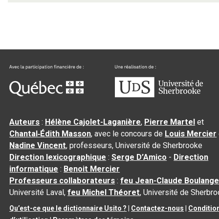
Auteurs
:
Hélène Cajolet-Laganière
,
Pierre Martel
et
Chantal‑Édith Masson
, avec le concours de
Louis Mercier
Nadine Vincent
, professeurs, Université de Sherbrooke
Direction lexicographique
:
Serge D’Amico
-
Direction
informatique
:
Benoit Mercier
Professeurs collaborateurs
:
feu Jean-Claude Boulange
Université Laval,
feu Michel Théoret
, Université de Sherbr
Qu’est-ce que le dictionnaire Usito ?
|
Contactez-nous
|
Conditio