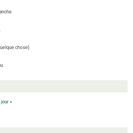
lanche.
.
quelque chose).
u.
«
jour
»