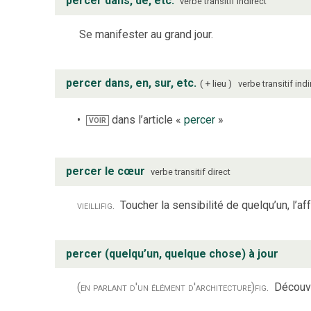
percer dans, de, etc.
verbe
transitif indirect
Se manifester au grand jour.
percer dans, en, sur, etc.
+ lieu
verbe
transitif indi
dans l’article «
percer
»
VOIR
percer le cœur
verbe
transitif direct
vieilli
fig.
Toucher la sensibilité de quelqu’un, l’aff
percer (quelqu’un, quelque chose) à jour
(en parlant d'un élément d'architecture)
fig.
Découvr