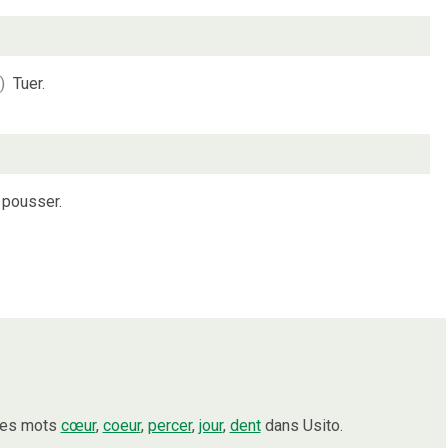
)
Tuer.
 pousser.
 les mots
cœur
,
coeur
,
percer
,
jour
,
dent
dans Usito.