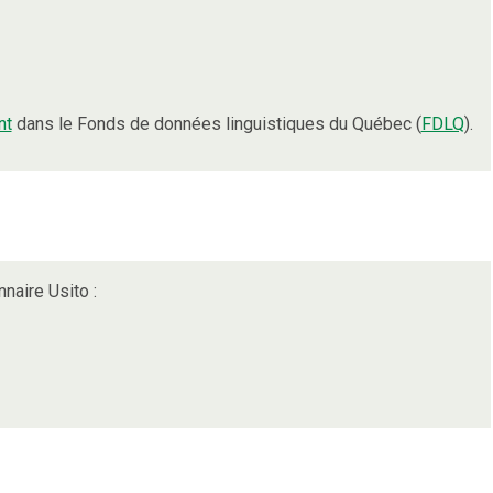
nt
dans le Fonds de données linguistiques du Québec (
FDLQ
).
nnaire Usito :