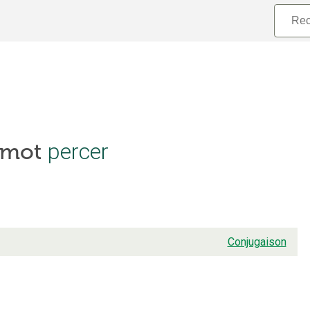
e mot
percer
Conjugaison