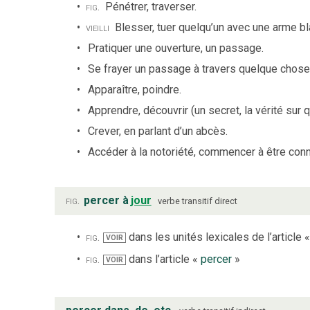
fig.
Pénétrer, traverser.
vieilli
Blesser, tuer quelqu’un avec une arme b
Pratiquer une ouverture, un passage.
Se frayer un passage à travers quelque chose
Apparaître, poindre.
Apprendre, découvrir (un secret, la vérité sur 
Crever, en parlant d’un abcès.
Accéder à la notoriété, commencer à être conn
fig.
percer à
jour
verbe
transitif direct
fig.
dans les unités lexicales de l’article 
VOIR
fig.
dans l’article «
percer
»
VOIR