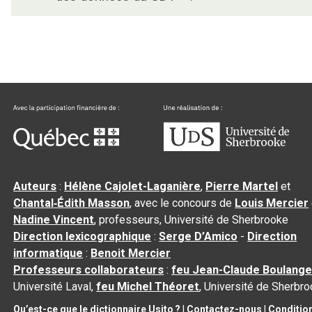
Auteurs
:
Hélène Cajolet-Laganière
,
Pierre Martel
et
Chantal‑Édith Masson
, avec le concours de
Louis Mercier
Nadine Vincent
, professeurs, Université de Sherbrooke
Direction lexicographique
:
Serge D’Amico
-
Direction
informatique
:
Benoit Mercier
Professeurs collaborateurs
:
feu Jean-Claude Boulange
Université Laval,
feu Michel Théoret
, Université de Sherbr
Qu’est-ce que le dictionnaire Usito ?
|
Contactez-nous
|
Conditio