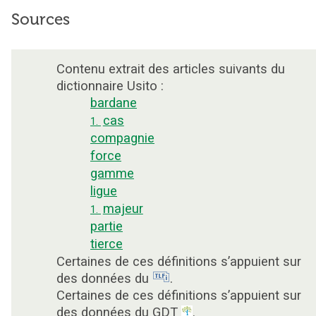
Sources
Contenu extrait des articles suivants du
dictionnaire Usito :
bardane
cas
1.
compagnie
force
gamme
ligue
majeur
1.
partie
tierce
Certaines de ces définitions s’appuient sur
des données du
.
Certaines de ces définitions s’appuient sur
des données du GDT
.