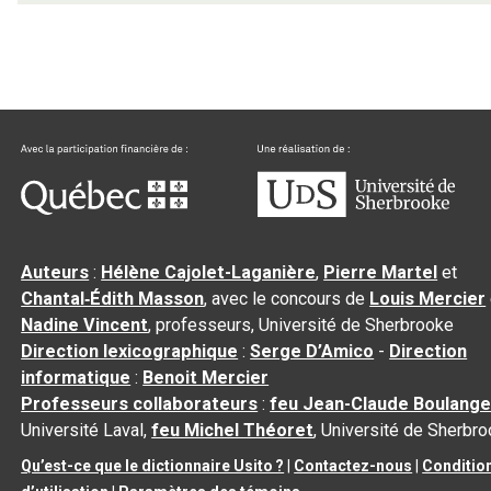
Auteurs
:
Hélène Cajolet-Laganière
,
Pierre Martel
et
Chantal‑Édith Masson
, avec le concours de
Louis Mercier
Nadine Vincent
, professeurs, Université de Sherbrooke
Direction lexicographique
:
Serge D’Amico
-
Direction
informatique
:
Benoit Mercier
Professeurs collaborateurs
:
feu Jean-Claude Boulange
Université Laval,
feu Michel Théoret
, Université de Sherbr
Qu’est-ce que le dictionnaire Usito ?
|
Contactez-nous
|
Conditio