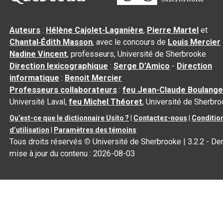
Auteurs
:
Hélène Cajolet-Laganière
,
Pierre Martel
et
Chantal‑Édith Masson
, avec le concours de
Louis Mercier
Nadine Vincent
, professeurs, Université de Sherbrooke
Direction lexicographique
:
Serge D’Amico
-
Direction
informatique
:
Benoit Mercier
Professeurs collaborateurs
:
feu Jean-Claude Boulange
Université Laval,
feu Michel Théoret
, Université de Sherbr
Qu’est-ce que le dictionnaire Usito ?
|
Contactez-nous
|
Conditio
d’utilisation
|
Paramètres des témoins
Tous droits réservés
©
Université de Sherbrooke |
3.2.2
- Der
mise à jour du contenu :
2026-08-03