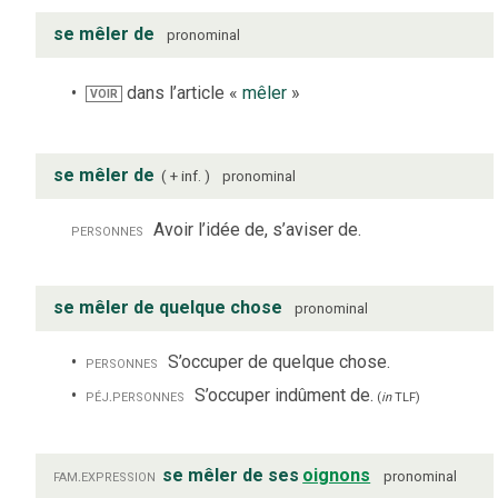
se mêler de
pronominal
dans l’article «
mêler
»
VOIR
se mêler de
+ inf.
pronominal
personnes
Avoir l’idée de, s’aviser de.
se mêler de quelque chose
pronominal
personnes
S’occuper de quelque chose.
péj.
personnes
S’occuper indûment de.
(
in
TLF
)
fam.
expression
se mêler de ses
oignons
pronominal