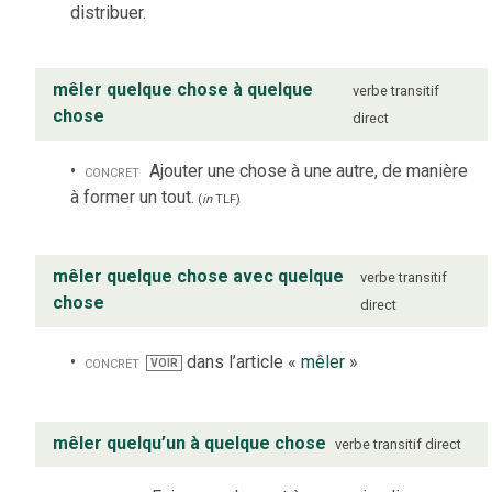
distribuer.
mêler quelque chose à quelque
verbe
transitif
chose
direct
concret
Ajouter une chose à une autre, de manière
à former un tout.
(
in
TLF
)
mêler quelque chose avec quelque
verbe
transitif
chose
direct
concret
dans l’article «
mêler
»
VOIR
mêler quelqu’un à quelque chose
verbe
transitif direct