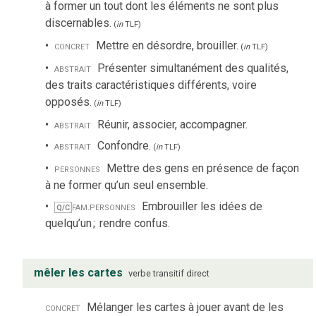
à former un tout dont les éléments ne sont plus
discernables.
(
in
TLF
)
concret
Mettre en désordre, brouiller.
(
in
TLF
)
abstrait
Présenter simultanément des qualités,
des traits caractéristiques différents, voire
opposés.
(
in
TLF
)
abstrait
Réunir, associer, accompagner.
abstrait
Confondre.
(
in
TLF
)
personnes
Mettre des gens en présence de façon
à ne former qu’un seul ensemble.
fam.
personnes
Embrouiller les idées de
Q/C
quelqu’un
;
rendre confus.
mêler les cartes
verbe
transitif direct
concret
Mélanger les cartes à jouer avant de les