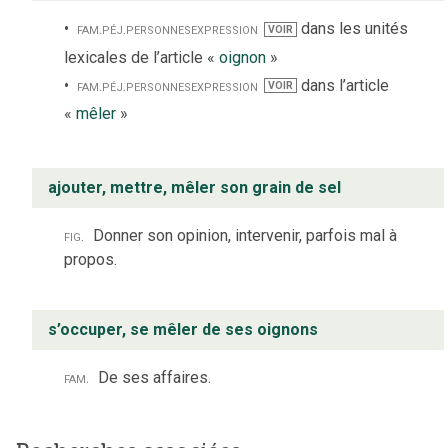
fam.
péj.
personnes
expression
dans les unités
VOIR
lexicales de l’article «
oignon
»
fam.
péj.
personnes
expression
dans l’article
VOIR
«
mêler
»
ajouter, mettre, mêler son grain de sel
fig.
Donner son opinion, intervenir, parfois mal à
propos.
s’occuper, se mêler de ses oignons
fam.
De ses affaires.