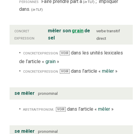
personnes
Faire prendre part à
;
impliquer
(
in
TLF
)
dans.
(
in
TLF
)
concret
mêler son
grain
de
verbe
transitif
expression
sel
direct
concret
expression
dans les unités lexicales
VOIR
de l’article «
grain
»
concret
expression
dans l’article «
mêler
»
VOIR
se mêler
pronominal
abstrait
pronom.
dans l’article «
mêler
»
VOIR
se mêler
pronominal