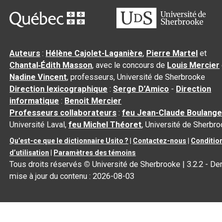
Auteurs
:
Hélène Cajolet-Laganière
,
Pierre Martel
et
Chantal‑Édith Masson
, avec le concours de
Louis Mercier
Nadine Vincent
, professeurs, Université de Sherbrooke
Direction lexicographique
:
Serge D’Amico
-
Direction
informatique
:
Benoit Mercier
Professeurs collaborateurs
:
feu Jean-Claude Boulange
Université Laval,
feu Michel Théoret
, Université de Sherbr
Qu’est-ce que le dictionnaire Usito ?
|
Contactez-nous
|
Conditio
d’utilisation
|
Paramètres des témoins
Tous droits réservés
©
Université de Sherbrooke |
3.2.2
- Der
mise à jour du contenu :
2026-08-03