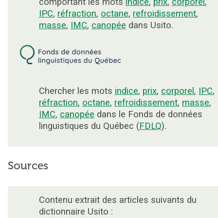
comportant les mots
indice
,
prix
,
corporel
,
IPC
,
réfraction
,
octane
,
refroidissement
,
masse
,
IMC
,
canopée
dans Usito.
Chercher les mots
indice
,
prix
,
corporel
,
IPC
,
réfraction
,
octane
,
refroidissement
,
masse
,
IMC
,
canopée
dans le Fonds de données
linguistiques du Québec (
FDLQ
).
Sources
Contenu extrait des articles suivants du
dictionnaire Usito :