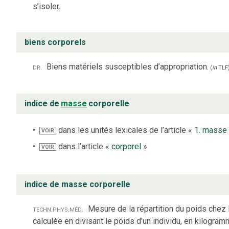
s’isoler.
biens corporels
dr.
Biens matériels susceptibles d’appropriation.
(
in
TLF
indice de
masse
corporelle
dans les unités lexicales de l’article «
1. masse
VOIR
dans l’article «
corporel
»
VOIR
indice de masse corporelle
techn.
phys.
méd.
Mesure de la répartition du poids chez l
calculée en divisant le poids d’un individu, en kilogram