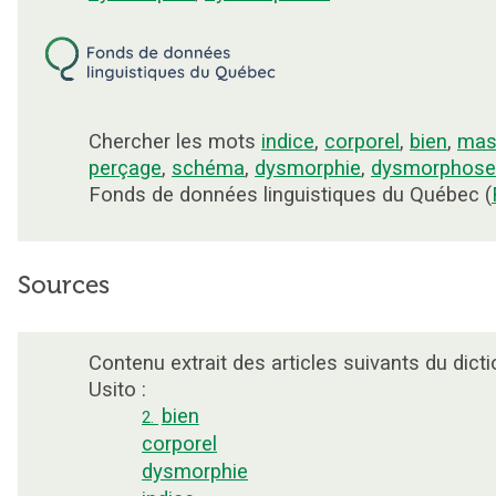
Chercher les mots
indice
,
corporel
,
bien
,
mas
perçage
,
schéma
,
dysmorphie
,
dysmorphose
Fonds de données linguistiques du Québec (
Sources
Contenu extrait des articles suivants du dicti
Usito :
bien
2.
corporel
dysmorphie