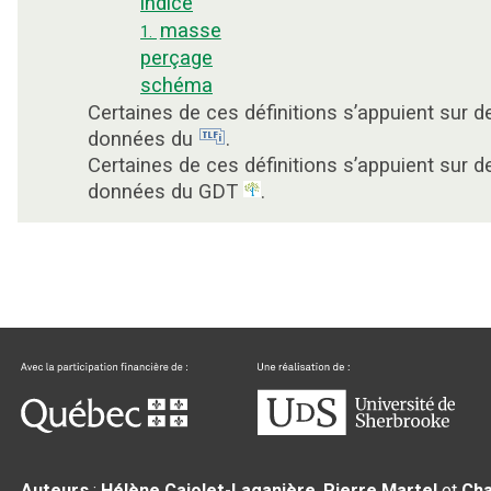
indice
masse
1.
perçage
schéma
Certaines de ces définitions s’appuient sur d
données du
.
Certaines de ces définitions s’appuient sur d
données du GDT
.
Auteurs
:
Hélène Cajolet-Laganière
,
Pierre Martel
et
Cha