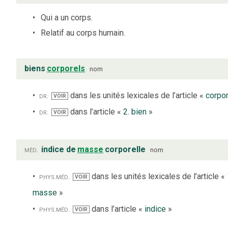
Qui a un corps.
Relatif au corps humain.
biens
corporels
nom
dr.
dans les unités lexicales de l’article «
corpor
VOIR
dr.
dans l’article «
2. bien
»
VOIR
méd.
indice de
masse
corporelle
nom
phys.
méd.
dans les unités lexicales de l’article «
VOIR
masse
»
phys.
méd.
dans l’article «
indice
»
VOIR