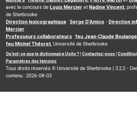
avec le concours de
Louis Mercier
et
Nadine Vincent
, pro
de Sherbrooke
Direction lexicographique
:
Serge D’Amico
-
Direction i
Mercier
Professeurs collaborateurs
:
feu Jean-Claude Boulange
feu Michel Théoret
, Université de Sherbrooke
Qu’est-ce que le dictionnaire Usito ?
|
Contactez-nous
|
Condition
Paramètres des témoins
Tous droits réservés
©
Université de Sherbrooke |
3.2.2
- Der
contenu :
2026-08-03