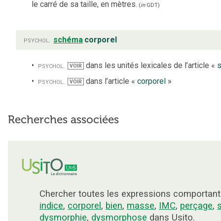
le carré de sa taille, en mètres.
(
in
GDT
)
psychol.
schéma
corporel
psychol.
dans les unités lexicales de l’article «
VOIR
psychol.
dans l’article «
corporel
»
VOIR
Recherches associées
Chercher toutes les expressions comportant
indice
,
corporel
,
bien
,
masse
,
IMC
,
perçage
,
dysmorphie
,
dysmorphose
dans Usito.