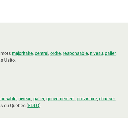
s mots
majoritaire
,
central
,
ordre
,
responsable
,
niveau
,
palier
,
s Usito.
ponsable
,
niveau
,
palier
,
gouvernement
,
provisoire
,
chasser
,
es du Québec (
FDLQ
).