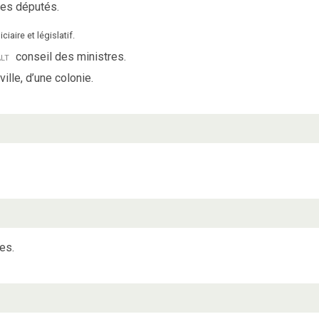
es députés.
aire et législatif.
alt
conseil des ministres.
ille, d’une colonie.
es.