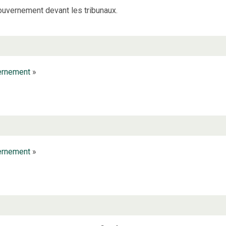
ouvernement devant les tribunaux.
ernement
»
ernement
»