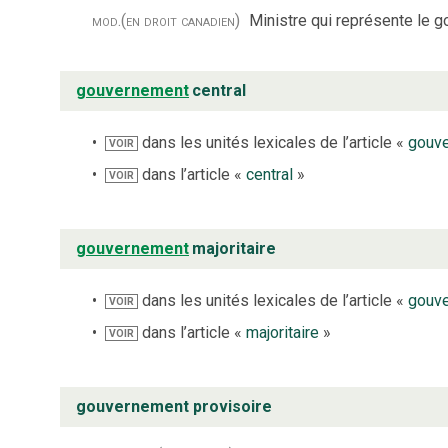
mod.
(en droit canadien)
Ministre qui représente le g
gouvernement
central
dans les unités lexicales de l’article «
gouv
VOIR
dans l’article «
central
»
VOIR
gouvernement
majoritaire
dans les unités lexicales de l’article «
gouv
VOIR
dans l’article «
majoritaire
»
VOIR
gouvernement provisoire