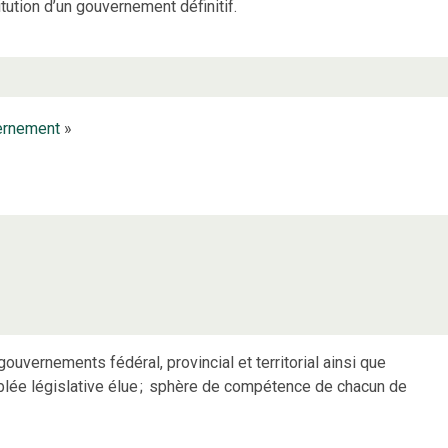
itution d’un gouvernement définitif.
ernement
»
ouvernements fédéral, provincial et territorial ainsi que
lée législative élue
;
sphère de compétence de chacun de