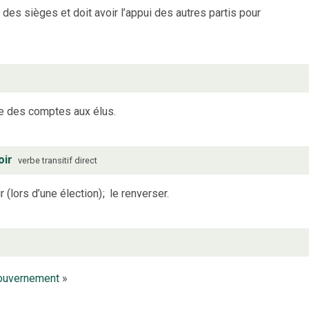
é des sièges et doit avoir l’appui des autres partis pour
e des comptes aux élus.
oir
verbe
transitif direct
r (lors d’une élection)
;
le renverser.
ouvernement
»