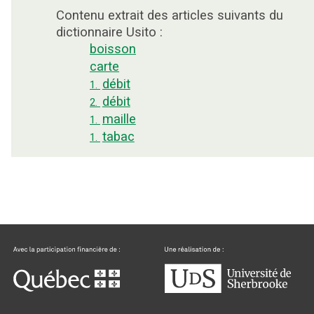
Contenu extrait des articles suivants du
dictionnaire Usito :
boisson
carte
débit
1.
débit
2.
maille
1.
tabac
1.