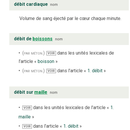
débit cardiaque
nom
Volume de sang éjecté par le cœur chaque minute.
débit de
boissons
nom
(par méton.)
dans les unités lexicales de
VOIR
l’article «
boisson
»
(par méton.)
dans l’article «
1. débit
»
VOIR
débit sur
maille
nom
dans les unités lexicales de l’article «
1.
VOIR
maille
»
dans l’article «
1. débit
»
VOIR