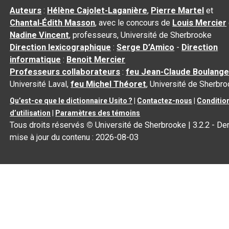
Auteurs
:
Hélène Cajolet-Laganière
,
Pierre Martel
et
Chantal‑Édith Masson
, avec le concours de
Louis Mercier
Nadine Vincent
, professeurs, Université de Sherbrooke
Direction lexicographique
:
Serge D’Amico
-
Direction
informatique
:
Benoit Mercier
Professeurs collaborateurs
:
feu Jean-Claude Boulange
Université Laval,
feu Michel Théoret
, Université de Sherbr
Qu’est-ce que le dictionnaire Usito ?
|
Contactez-nous
|
Conditio
d’utilisation
|
Paramètres des témoins
Tous droits réservés
©
Université de Sherbrooke |
3.2.2
- Der
mise à jour du contenu :
2026-08-03