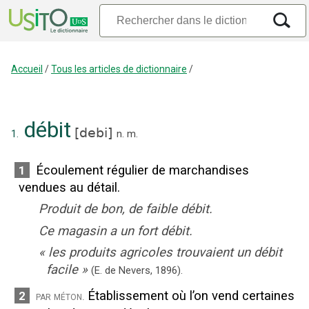
Accueil
/
Tous les articles de dictionnaire
/
débit
[
debi
]
1.
n.
m.
Écoulement régulier de marchandises
1
vendues au détail.
Produit de bon, de faible débit.
Ce magasin a un fort débit.
«
les produits agricoles trouvaient un débit
facile
»
(E. de Nevers,
1896).
Établissement où l’on vend certaines
2
par méton.