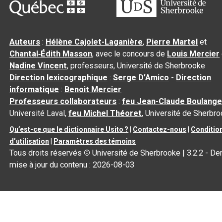
Auteurs
:
Hélène Cajolet-Laganière
,
Pierre Martel
et
Chantal‑Édith Masson
, avec le concours de
Louis Mercier
Nadine Vincent
, professeurs, Université de Sherbrooke
Direction lexicographique
:
Serge D’Amico
-
Direction
informatique
:
Benoit Mercier
Professeurs collaborateurs
:
feu Jean-Claude Boulange
Université Laval,
feu Michel Théoret
, Université de Sherbr
Qu’est-ce que le dictionnaire Usito ?
|
Contactez-nous
|
Conditio
d’utilisation
|
Paramètres des témoins
Tous droits réservés
©
Université de Sherbrooke |
3.2.2
- Der
mise à jour du contenu :
2026-08-03