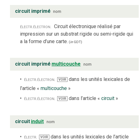
circuit imprimé
nom
électr.
électron.
Circuit électronique réalisé par
impression sur un substrat rigide ou semi-rigide qui
a la forme d’une carte.
(
in
GDT
)
circuit imprimé
multicouche
nom
électr.
électron.
dans les unités lexicales de
VOIR
l’article «
multicouche
»
électr.
électron.
dans l’article «
circuit
»
VOIR
circuit
induit
nom
électr.
dans les unités lexicales de l’article
VOIR