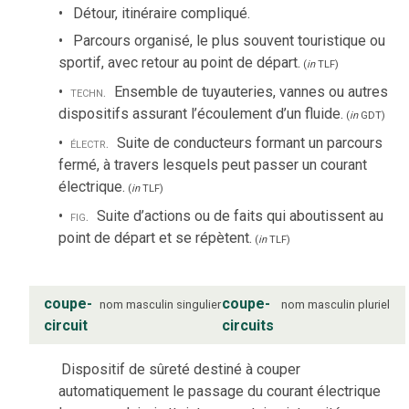
Détour, itinéraire compliqué.
Parcours organisé, le plus souvent touristique ou
sportif, avec retour au point de départ.
(
in
TLF
)
techn.
Ensemble de tuyauteries, vannes ou autres
dispositifs assurant l’écoulement d’un fluide.
(
in
GDT
)
électr.
Suite de conducteurs formant un parcours
fermé, à travers lesquels peut passer un courant
électrique.
(
in
TLF
)
fig.
Suite d’actions ou de faits qui aboutissent au
point de départ et se répètent.
(
in
TLF
)
coupe-
coupe-
nom
masculin
singulier
nom
masculin
pluriel
circuit
circuits
Dispositif de sûreté destiné à couper
automatiquement le passage du courant électrique