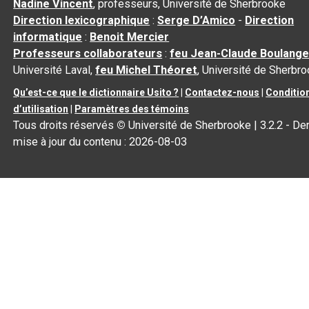
Nadine Vincent
, professeurs, Université de Sherbrooke
Direction lexicographique
:
Serge D’Amico
-
Direction
informatique
:
Benoit Mercier
Professeurs collaborateurs
:
feu Jean-Claude Boulange
Université Laval,
feu Michel Théoret
, Université de Sherbr
Qu’est-ce que le dictionnaire Usito ?
|
Contactez-nous
|
Conditio
d’utilisation
|
Paramètres des témoins
Tous droits réservés
©
Université de Sherbrooke |
3.2.2
- Der
mise à jour du contenu :
2026-08-03