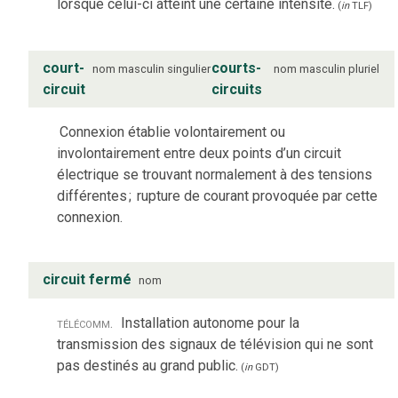
lorsque celui-ci atteint une certaine intensité.
(
in
TLF
)
court-
courts-
nom
masculin
singulier
nom
masculin
pluriel
circuit
circuits
Connexion établie volontairement ou
involontairement entre deux points d’un circuit
électrique se trouvant normalement à des tensions
différentes
;
rupture de courant provoquée par cette
connexion.
circuit fermé
nom
télécomm.
Installation autonome pour la
transmission des signaux de télévision qui ne sont
pas destinés au grand public.
(
in
GDT
)