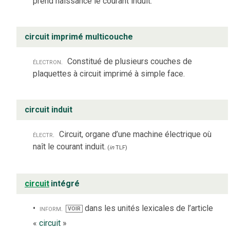
prend naissance le courant induit.
circuit imprimé multicouche
électron.
Constitué de plusieurs couches de
plaquettes à circuit imprimé à simple face.
circuit induit
électr.
Circuit, organe d’une machine électrique où
naît le courant induit.
(
in
TLF
)
circuit
intégré
inform.
dans les unités lexicales de l’article
VOIR
«
circuit
»