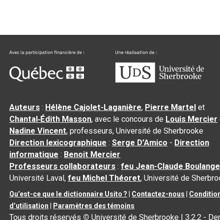
Auteurs
:
Hélène Cajolet-Laganière
,
Pierre Martel
et
Chantal‑Édith Masson
, avec le concours de
Louis Mercier
Nadine Vincent
, professeurs, Université de Sherbrooke
Direction lexicographique
:
Serge D’Amico
-
Direction
informatique
:
Benoit Mercier
Professeurs collaborateurs
:
feu Jean-Claude Boulange
Université Laval,
feu Michel Théoret
, Université de Sherbr
Qu’est-ce que le dictionnaire Usito ?
|
Contactez-nous
|
Conditio
d’utilisation
|
Paramètres des témoins
Tous droits réservés
©
Université de Sherbrooke |
3.2.2
- Der