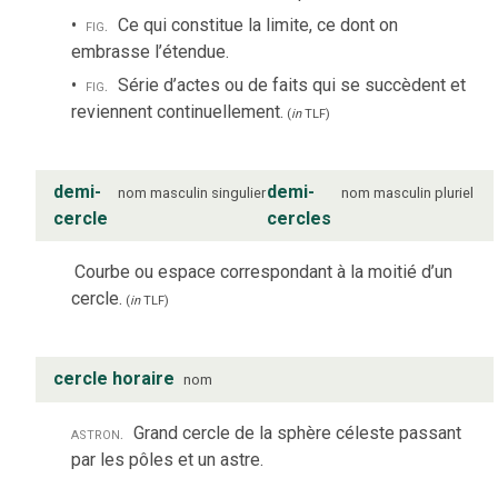
fig.
Ce qui constitue la limite, ce dont on
embrasse l’étendue.
fig.
Série d’actes ou de faits qui se succèdent et
reviennent continuellement.
(
in
TLF
)
demi-
demi-
nom
masculin
singulier
nom
masculin
pluriel
cercle
cercles
Courbe ou espace correspondant à la moitié d’un
cercle.
(
in
TLF
)
cercle horaire
nom
astron.
Grand cercle de la sphère céleste passant
par les pôles et un astre.