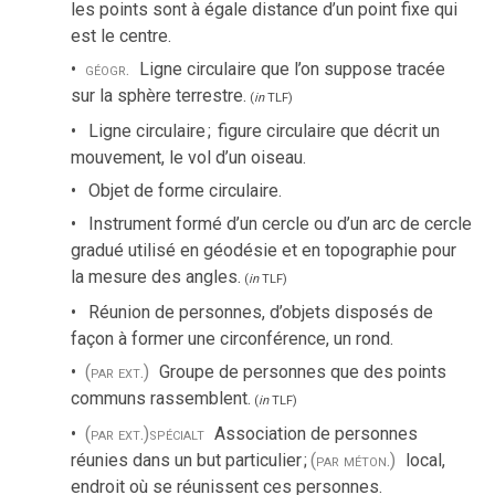
les points sont à égale distance d’un point fixe qui
est le centre.
géogr.
Ligne circulaire que l’on suppose tracée
sur la sphère terrestre.
(
in
TLF
)
Ligne circulaire
;
figure circulaire que décrit un
mouvement, le vol d’un oiseau.
Objet de forme circulaire.
Instrument formé d’un cercle ou d’un arc de cercle
gradué utilisé en géodésie et en topographie pour
la mesure des angles.
(
in
TLF
)
Réunion de personnes, d’objets disposés de
façon à former une circonférence, un rond.
(par ext.)
Groupe de personnes que des points
communs rassemblent.
(
in
TLF
)
(par ext.)
spécialt
Association de personnes
réunies dans un but particulier
;
(par méton.)
local,
endroit où se réunissent ces personnes.