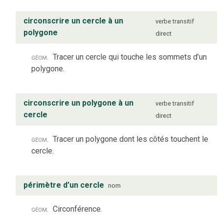
circonscrire un cercle à un
verbe
transitif
polygone
direct
géom.
Tracer un cercle qui touche les sommets d’un
polygone.
circonscrire un polygone à un
verbe
transitif
cercle
direct
géom.
Tracer un polygone dont les côtés touchent le
cercle.
périmètre d’un cercle
nom
géom.
Circonférence.