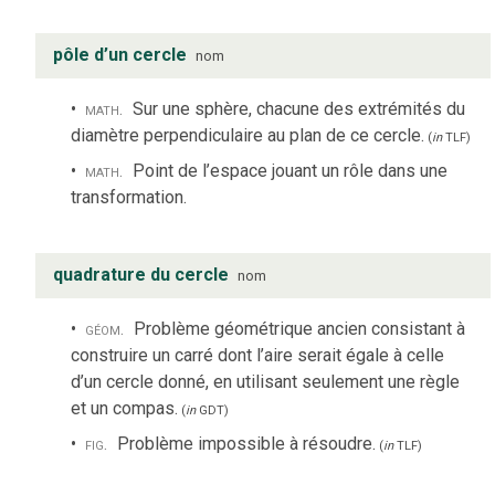
pôle d’un cercle
nom
math.
Sur une sphère, chacune des extrémités du
diamètre perpendiculaire au plan de ce cercle.
(
in
TLF
)
math.
Point de l’espace jouant un rôle dans une
transformation.
quadrature du cercle
nom
géom.
Problème géométrique ancien consistant à
construire un carré dont l’aire serait égale à celle
d’un cercle donné, en utilisant seulement une règle
et un compas.
(
in
GDT
)
fig.
Problème impossible à résoudre.
(
in
TLF
)