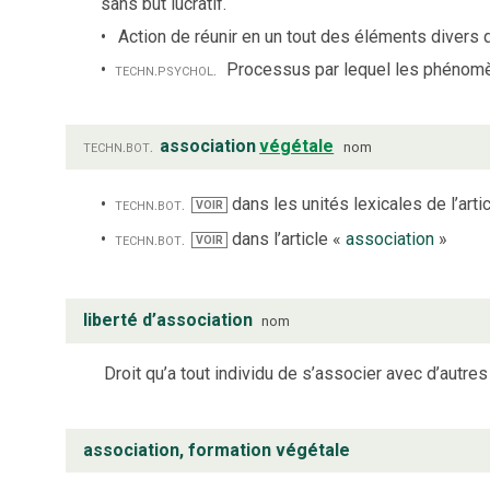
sans but lucratif.
Action de réunir en un tout des éléments divers 
techn.
psychol.
Processus par lequel les phénomè
techn.
bot.
association
végétale
nom
techn.
bot.
dans les unités lexicales de l’arti
VOIR
techn.
bot.
dans l’article «
association
»
VOIR
liberté d’association
nom
Droit qu’a tout individu de s’associer avec d’autre
association, formation végétale