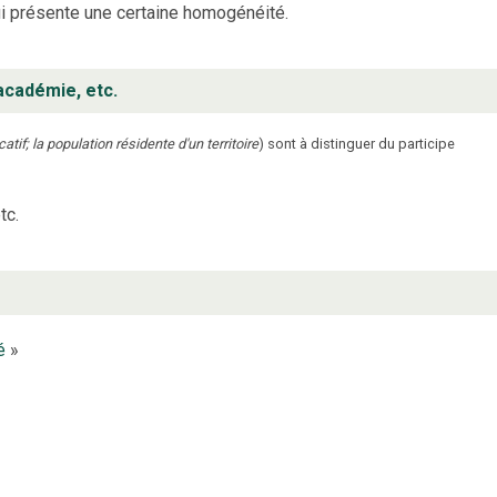
ui présente une certaine homogénéité.
académie, etc.
tif; la population résidente d'un territoire
) sont à distinguer du participe
tc.
é
»