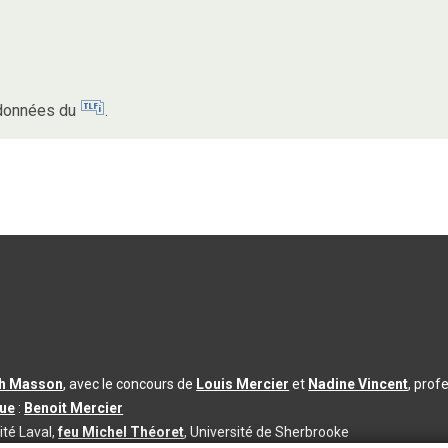
s données du
.
th Masson
, avec le concours de
Louis Mercier
et
Nadine Vincent
, prof
que
:
Benoit Mercier
ité Laval,
feu Michel Théoret
, Université de Sherbrooke