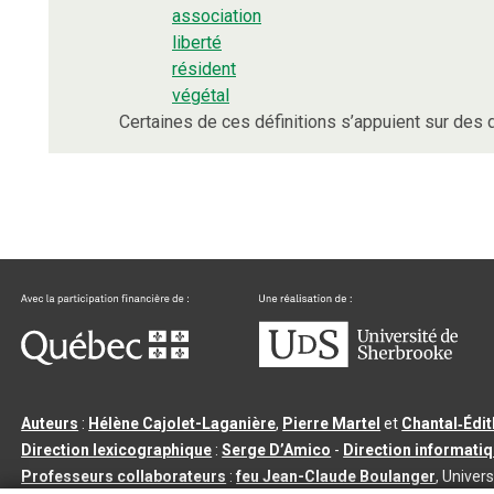
association
liberté
résident
végétal
Certaines de ces définitions s’appuient sur de
Auteurs
:
Hélène Cajolet-Laganière
,
Pierre Martel
et
Chantal‑Édi
Direction lexicographique
:
Serge D’Amico
-
Direction informati
Professeurs collaborateurs
:
feu Jean-Claude Boulanger
, Univers