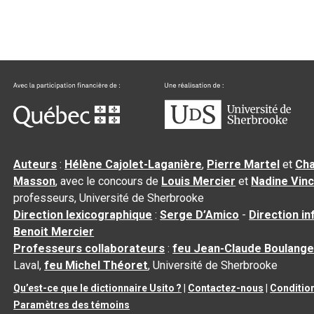
Auteurs
:
Hélène Cajolet-Laganière
,
Pierre Martel
et
Cha
Masson
, avec le concours de
Louis Mercier
et
Nadine Vin
professeurs, Université de Sherbrooke
Direction lexicographique
:
Serge D’Amico
-
Direction i
Benoit Mercier
Professeurs collaborateurs
:
feu Jean-Claude Boulange
Laval,
feu Michel Théoret
, Université de Sherbrooke
Qu’est-ce que le dictionnaire Usito ?
|
Contactez-nous
|
Condition
Paramètres des témoins