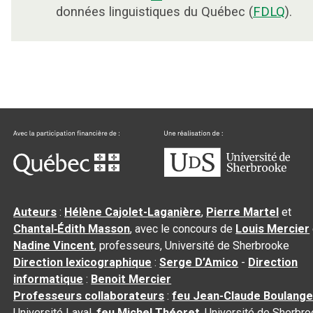
données linguistiques du Québec (
FDLQ
).
Auteurs
:
Hélène Cajolet-Laganière
,
Pierre Martel
et
Chantal‑Édith Masson
, avec le concours de
Louis Mercier
Nadine Vincent
, professeurs, Université de Sherbrooke
Direction lexicographique
:
Serge D’Amico
-
Direction
informatique
:
Benoit Mercier
Professeurs collaborateurs
:
feu Jean-Claude Boulange
Université Laval,
feu Michel Théoret
, Université de Sherbr