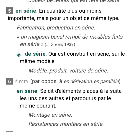
Joueur de tennis qui est tête de série.
en série
.
En quantité plus ou moins
5
importante, mais pour un objet de même type.
Fabrication, production en série.
«
un magasin banal rempli de meubles faits
en série
»
(J. Green,
1939
).
◈
de série
.
Qui est construit en série, sur le
même modèle.
Modèle, produit, voiture de série.
(
par oppos. à
)
6
électr.
en dérivation, en parallèle
en série
.
Se dit d’éléments placés à la suite
les uns des autres et parcourus par le
même courant.
Montage en série.
Résistances montées en série.