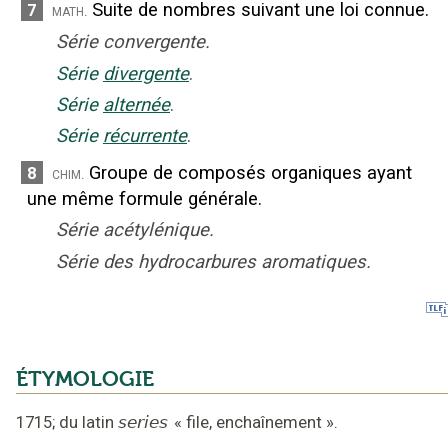
Suite de nombres suivant une loi connue.
7
math.
Série convergente.
Série
divergente
.
Série
alternée
.
Série
récurrente
.
Groupe de composés organiques ayant
8
chim.
une même formule générale.
Série acétylénique.
Série des hydrocarbures aromatiques.
ÉTYMOLOGIE
1715
;
du latin
series
«
file, enchaînement
».