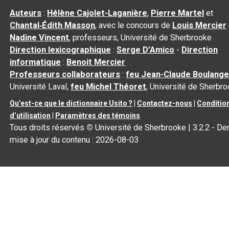
Auteurs
:
Hélène Cajolet-Laganière
,
Pierre Martel
et
Chantal‑Édith Masson
, avec le concours de
Louis Mercier
Nadine Vincent
, professeurs, Université de Sherbrooke
Direction lexicographique
:
Serge D’Amico
-
Direction
informatique
:
Benoit Mercier
Professeurs collaborateurs
:
feu Jean-Claude Boulange
Université Laval,
feu Michel Théoret
, Université de Sherbr
Qu’est-ce que le dictionnaire Usito ?
|
Contactez-nous
|
Conditio
d’utilisation
|
Paramètres des témoins
Tous droits réservés
©
Université de Sherbrooke |
3.2.2
- Der
mise à jour du contenu :
2026-08-03