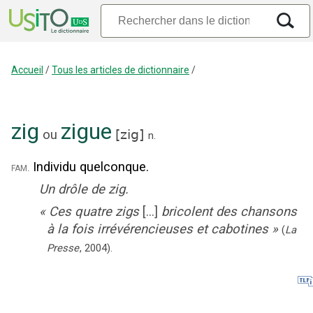
Accueil
/
Tous les articles de dictionnaire
/
zig
zigue
ou
[
zig
]
n.
Individu quelconque.
fam.
Un drôle de zig.
«
Ces quatre zigs
[...]
bricolent des chansons
à la fois irrévérencieuses et cabotines
»
(
La
Presse
,
2004
).