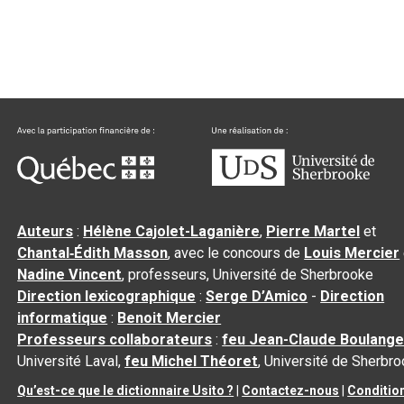
Auteurs
:
Hélène Cajolet-Laganière
,
Pierre Martel
et
Chantal‑Édith Masson
, avec le concours de
Louis Mercier
Nadine Vincent
, professeurs, Université de Sherbrooke
Direction lexicographique
:
Serge D’Amico
-
Direction
informatique
:
Benoit Mercier
Professeurs collaborateurs
:
feu Jean-Claude Boulange
Université Laval,
feu Michel Théoret
, Université de Sherbr
Qu’est-ce que le dictionnaire Usito ?
|
Contactez-nous
|
Conditio