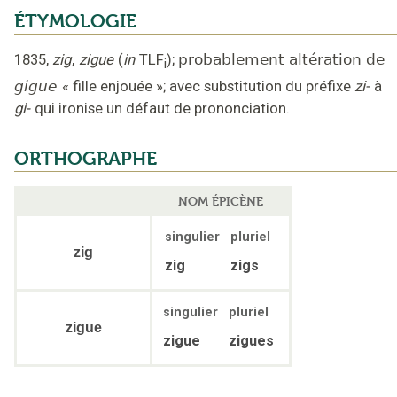
ÉTYMOLOGIE
1835
,
zig
,
zigue
(
in
TLF
);
probablement altération de
i
gigue
«
fille enjouée
»;
avec substitution du préfixe
zi-
à
gi-
qui ironise un défaut de prononciation
.
ORTHOGRAPHE
NOM ÉPICÈNE
singulier
pluriel
zig
zig
zigs
singulier
pluriel
zigue
zigue
zigues