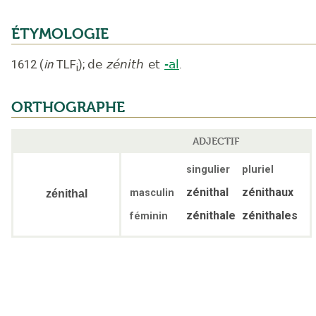
ÉTYMOLOGIE
1612
(
in
TLF
);
de
zénith
et
-al
.
i
ORTHOGRAPHE
ADJECTIF
singulier
pluriel
zénithal
zénithaux
masculin
zénithal
zénithale
zénithales
féminin