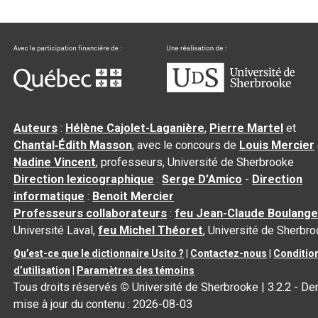
Auteurs
:
Hélène Cajolet-Laganière
,
Pierre Martel
et
Chantal‑Édith Masson
, avec le concours de
Louis Mercier
Nadine Vincent
, professeurs, Université de Sherbrooke
Direction lexicographique
:
Serge D’Amico
-
Direction
informatique
:
Benoit Mercier
Professeurs collaborateurs
:
feu Jean-Claude Boulange
Université Laval,
feu Michel Théoret
, Université de Sherbr
Qu’est-ce que le dictionnaire Usito ?
|
Contactez-nous
|
Conditio
d’utilisation
|
Paramètres des témoins
Tous droits réservés
©
Université de Sherbrooke |
3.2.2
- Der
mise à jour du contenu :
2026-08-03