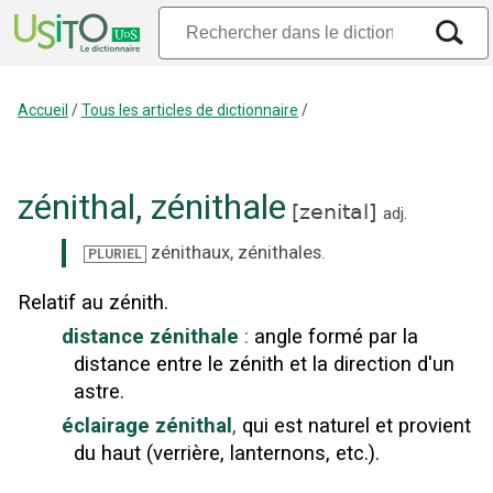
Accueil
/
Tous les articles de dictionnaire
/
zénithal
,
zénithale
[
zenital
]
adj.
zénithaux
,
zénithales
.
PLURIEL
Relatif au zénith.
distance zénithale
:
angle formé par la
distance entre le zénith et la direction d'un
astre.
éclairage zénithal
,
qui est naturel et provient
du haut (verrière, lanternons, etc.).