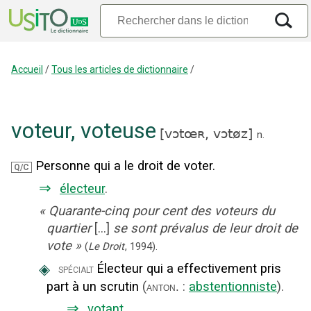
Accueil
/
Tous les articles de dictionnaire
/
voteur
,
voteuse
[
vɔtœʀ,
vɔtøz
]
n.
Personne qui a le droit de voter.
Q/C
⇒
électeur
.
«
Quarante-cinq pour cent des voteurs du
quartier
[...]
se sont prévalus de leur droit de
vote
»
(
Le Droit
,
1994
).
◈
Électeur qui a effectivement pris
spécialt
part à un scrutin
(
:
abstentionniste
).
anton.
⇒
votant
.