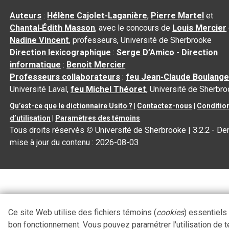
Auteurs
:
Hélène Cajolet-Laganière
,
Pierre Martel
et
Chantal‑Édith Masson
, avec le concours de
Louis Mercier
Nadine Vincent
, professeurs, Université de Sherbrooke
Direction lexicographique
:
Serge D’Amico
-
Direction
informatique
:
Benoit Mercier
Professeurs collaborateurs
:
feu Jean-Claude Boulange
Université Laval,
feu Michel Théoret
, Université de Sherbr
Qu’est-ce que le dictionnaire Usito ?
|
Contactez-nous
|
Conditio
d’utilisation
|
Paramètres des témoins
Tous droits réservés
©
Université de Sherbrooke |
3.2.2
- Der
mise à jour du contenu :
2026-08-03
Ce site Web utilise des fichiers témoins (
cookies
) essentiels
bon fonctionnement. Vous pouvez paramétrer l'utilisation de 