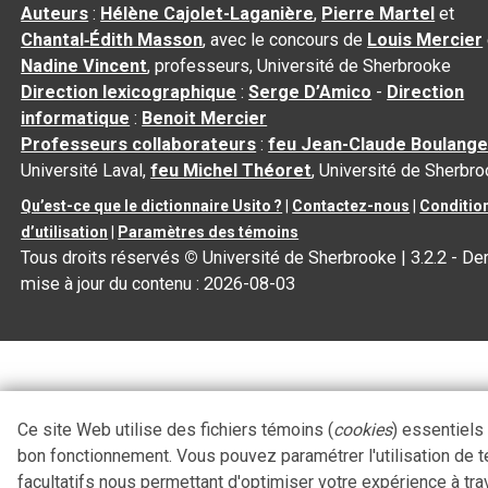
Auteurs
:
Hélène Cajolet-Laganière
,
Pierre Martel
et
Chantal‑Édith Masson
, avec le concours de
Louis Mercier
Nadine Vincent
, professeurs, Université de Sherbrooke
Direction lexicographique
:
Serge D’Amico
-
Direction
informatique
:
Benoit Mercier
Professeurs collaborateurs
:
feu Jean-Claude Boulange
Université Laval,
feu Michel Théoret
, Université de Sherbr
Qu’est-ce que le dictionnaire Usito ?
|
Contactez-nous
|
Conditio
d’utilisation
|
Paramètres des témoins
Tous droits réservés
©
Université de Sherbrooke |
3.2.2
- Der
mise à jour du contenu :
2026-08-03
Ce site Web utilise des fichiers témoins (
cookies
) essentiels
bon fonctionnement. Vous pouvez paramétrer l'utilisation de 
facultatifs nous permettant d'optimiser votre expérience à tra