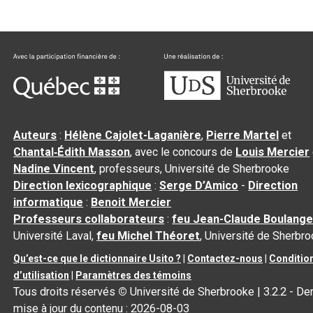
Auteurs
:
Hélène Cajolet-Laganière
,
Pierre Martel
et
Chantal‑Édith Masson
, avec le concours de
Louis Mercier
Nadine Vincent
, professeurs, Université de Sherbrooke
Direction lexicographique
:
Serge D’Amico
-
Direction
informatique
:
Benoit Mercier
Professeurs collaborateurs
:
feu Jean-Claude Boulange
Université Laval,
feu Michel Théoret
, Université de Sherbr
Qu’est-ce que le dictionnaire Usito ?
|
Contactez-nous
|
Conditio
d’utilisation
|
Paramètres des témoins
Tous droits réservés
©
Université de Sherbrooke |
3.2.2
- Der
mise à jour du contenu :
2026-08-03