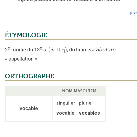
ÉTYMOLOGIE
e
e
2
moitié du 13
s.
(
in
TLF
);
du latin
vocabulum
i
«
appellation
».
ORTHOGRAPHE
NOM MASCULIN
singulier
pluriel
vocable
vocable
vocables