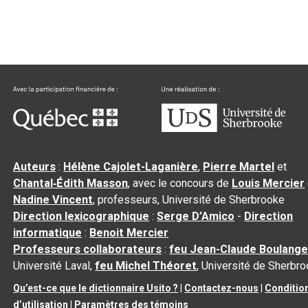
Auteurs
:
Hélène Cajolet-Laganière
,
Pierre Martel
et
Chantal‑Édith Masson
, avec le concours de
Louis Mercier
Nadine Vincent
, professeurs, Université de Sherbrooke
Direction lexicographique
:
Serge D’Amico
-
Direction
informatique
:
Benoit Mercier
Professeurs collaborateurs
:
feu Jean-Claude Boulange
Université Laval,
feu Michel Théoret
, Université de Sherbr
Qu’est-ce que le dictionnaire Usito ?
|
Contactez-nous
|
Conditio
d’utilisation
|
Paramètres des témoins