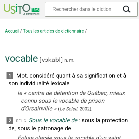
Accueil
/
Tous les articles de dictionnaire
/
vocable
[
vɔkabl
]
n.
m.
Mot, considéré quant à sa signification et à
1
son individualité lexicale.
le
«
centre de détention de Québec, mieux
connu sous le vocable de prison
d'Orsainville
»
(
Le Soleil
,
2002
).
Sous le vocable de
:
sous la protection
2
relig.
de, sous le patronage de.
Église placée sous le vocable d’un saint.