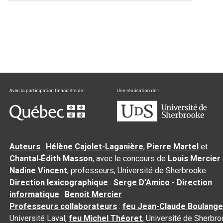
Auteurs
:
Hélène Cajolet-Laganière
,
Pierre Martel
et
Chantal‑Édith Masson
, avec le concours de
Louis Mercier
Nadine Vincent
, professeurs, Université de Sherbrooke
Direction lexicographique
:
Serge D’Amico
-
Direction
informatique
:
Benoit Mercier
Professeurs collaborateurs
:
feu Jean-Claude Boulange
Université Laval,
feu Michel Théoret
, Université de Sherbr