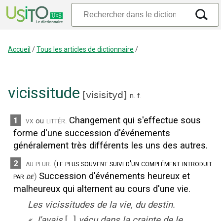
Accueil
/
Tous les articles de dictionnaire
/
vicissitude
[
visisityd
]
n.
f.
Changement qui s'effectue sous
1
vx
littér.
ou
forme d'une succession d'événements
généralement très différents les uns des autres.
2
au plur.
(
le plus souvent suivi d'un complément introduit
Succession d'événements heureux et
par
de
)
malheureux qui alternent au cours d'une vie.
Les vicissitudes de la vie, du destin.
«
J'avais
[...]
vécu dans la crainte de le