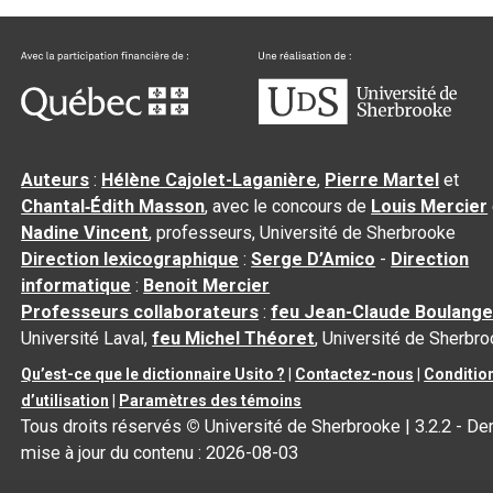
Auteurs
:
Hélène Cajolet-Laganière
,
Pierre Martel
et
Chantal‑Édith Masson
, avec le concours de
Louis Mercier
Nadine Vincent
, professeurs, Université de Sherbrooke
Direction lexicographique
:
Serge D’Amico
-
Direction
informatique
:
Benoit Mercier
Professeurs collaborateurs
:
feu Jean-Claude Boulange
Université Laval,
feu Michel Théoret
, Université de Sherbr
Qu’est-ce que le dictionnaire Usito ?
|
Contactez-nous
|
Conditio
d’utilisation
|
Paramètres des témoins
Tous droits réservés
©
Université de Sherbrooke |
3.2.2
- Der
mise à jour du contenu :
2026-08-03