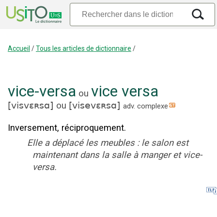
Accueil
/
Tous les articles de dictionnaire
/
vice-versa
vice versa
ou
[
visvɛʀsɑ
]
ou
[
visevɛʀsɑ
]
adv. complexe
Inversement, réciproquement.
Elle a déplacé les meubles : le salon est
maintenant dans la salle à manger et vice-
versa.