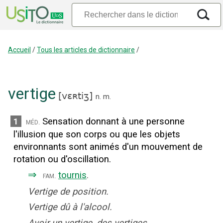
Accueil
/
Tous les articles de dictionnaire
/
vertige
[
vɛʀtiʒ
]
n.
m.
Sensation donnant à une personne
1
méd.
l'illusion que son corps ou que les objets
environnants sont animés d'un mouvement de
rotation ou d'oscillation.
⇒
tournis
.
fam.
Vertige de position.
Vertige dû à l'alcool.
Avoir un vertige, des vertiges.