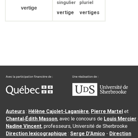
singulier
pluriel
vertige
vertige
vertiges
Auteurs
:
Hélène Cajolet-Laganière
,
Pierre Martel
et
Chantal‑Édith Masson
, avec le concours de
Louis Mercier
Nadine Vincent
, professeurs, Université de Sherbrooke
Direction lexicographique
:
Serge D’Amico
-
Direction