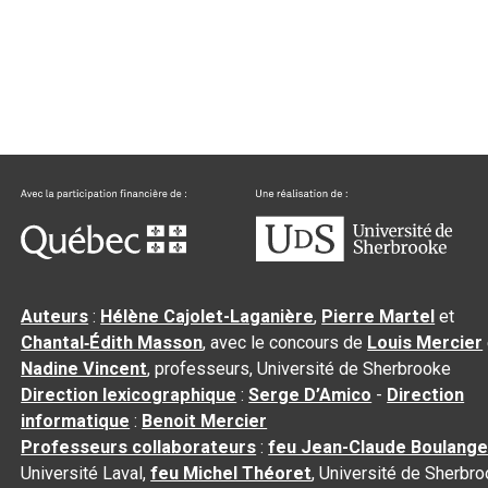
Auteurs
:
Hélène Cajolet-Laganière
,
Pierre Martel
et
Chantal‑Édith Masson
, avec le concours de
Louis Mercier
Nadine Vincent
, professeurs, Université de Sherbrooke
Direction lexicographique
:
Serge D’Amico
-
Direction
informatique
:
Benoit Mercier
Professeurs collaborateurs
:
feu Jean-Claude Boulange
Université Laval,
feu Michel Théoret
, Université de Sherbr