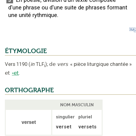
En poésie, division d'un texte composée
3
d'une phrase ou d'une suite de phrases formant
une unité rythmique.
ÉTYMOLOGIE
Vers 1190
(
in
TLF
);
de
vers
«
pièce liturgique chantée
»
i
et
-et
.
ORTHOGRAPHE
NOM MASCULIN
singulier
pluriel
verset
verset
versets