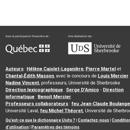
Auteurs
:
Hélène Cajolet-Laganière
,
Pierre Martel
et
Chantal‑Édith Masson
, avec le concours de
Louis Mercier
Nadine Vincent
, professeurs, Université de Sherbrooke
Direction lexicographique
:
Serge D’Amico
-
Direction
informatique
:
Benoit Mercier
Professeurs collaborateurs
:
feu Jean-Claude Boulange
Université Laval,
feu Michel Théoret
, Université de Sherbr
Qu’est-ce que le dictionnaire Usito ?
|
Contactez-nous
|
Conditio
d’utilisation
|
Paramètres des témoins