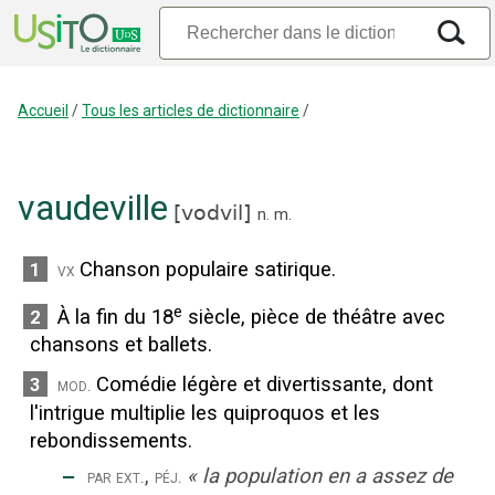
Accueil
/
Tous les articles de dictionnaire
/
vaudeville
[
vodvil
]
n.
m.
Chanson populaire satirique.
1
vx
e
À la fin du 18
siècle, pièce de théâtre avec
2
chansons et ballets.
Comédie légère et divertissante, dont
3
mod.
l'intrigue multiplie les quiproquos et les
rebondissements.
‒
,
«
la population en a assez de
par ext.
péj.