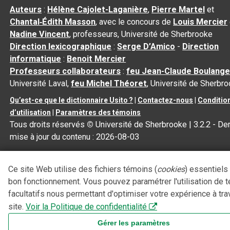
Auteurs
:
Hélène Cajolet-Laganière
,
Pierre Martel
et
Chantal‑Édith Masson
, avec le concours de
Louis Mercier
Nadine Vincent
, professeurs, Université de Sherbrooke
Direction lexicographique
:
Serge D’Amico
-
Direction
informatique
:
Benoit Mercier
Professeurs collaborateurs
:
feu Jean-Claude Boulange
Université Laval,
feu Michel Théoret
, Université de Sherbr
Qu’est-ce que le dictionnaire Usito ?
|
Contactez-nous
|
Conditio
d’utilisation
|
Paramètres des témoins
Tous droits réservés
©
Université de Sherbrooke |
3.2.2
- Der
mise à jour du contenu :
2026-08-03
Ce site Web utilise des fichiers témoins (
cookies
) essentiels
bon fonctionnement. Vous pouvez paramétrer l'utilisation de 
facultatifs nous permettant d'optimiser votre expérience à tra
site.
Voir la Politique de confidentialité
Gérer les paramètres