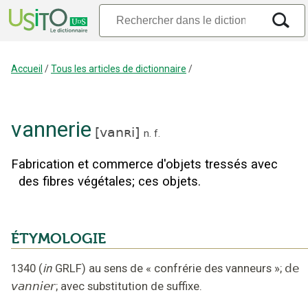
Accueil
/
Tous les articles de dictionnaire
/
vannerie
[
vanʀi
]
n.
f.
Fabrication et commerce d'objets tressés avec
des fibres végétales
;
ces objets.
ÉTYMOLOGIE
1340
(
in
GRLF
)
au sens de « confrérie des vanneurs »
;
de
vannier
;
avec substitution de suffixe
.