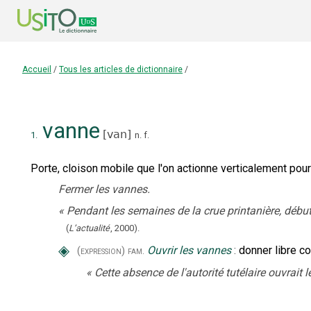
Accueil
/
Tous les articles de dictionnaire
/
vanne
[
van
]
1.
n.
f.
Porte, cloison mobile que l'on actionne verticalement pour 
Fermer les vannes.
«
Pendant les semaines de la crue printanière, début 
(
L’actualité
,
2000
).
◈
Ouvrir les vannes
:
donner libre co
(expression)
fam.
«
Cette absence de l'autorité tutélaire ouvrai