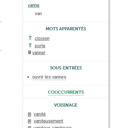
vanne
van
Mots apparentés
⇑
cloison
⇑
porte
vanner
Sous-entrées
ouvrir les vannes
cooccurrents
Voisinage
vanité
vaniteusement
vaniteux, vaniteuse