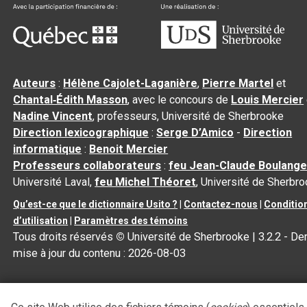
Auteurs
:
Hélène Cajolet-Laganière
,
Pierre Martel
et
Chantal‑Édith Masson
, avec le concours de
Louis Mercier
Nadine Vincent
, professeurs, Université de Sherbrooke
Direction lexicographique
:
Serge D’Amico
-
Direction
informatique
:
Benoit Mercier
Professeurs collaborateurs
:
feu Jean-Claude Boulange
Université Laval,
feu Michel Théoret
, Université de Sherbr
Qu’est-ce que le dictionnaire Usito ?
|
Contactez-nous
|
Conditio
d’utilisation
|
Paramètres des témoins
Tous droits réservés
©
Université de Sherbrooke |
3.2.2
- Der
mise à jour du contenu :
2026-08-03