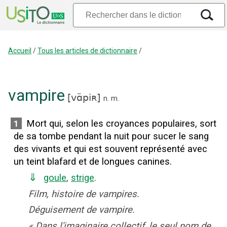
Accueil
/
Tous les articles de dictionnaire
/
vampire
[
vɑ̃piʀ
]
n.
m.
Mort qui, selon les croyances populaires, sort
1
de sa tombe pendant la nuit pour sucer le sang
des vivants et qui est souvent représenté avec
un teint blafard et de longues canines.
⇓
goule
,
strige
.
Film, histoire de vampires.
Déguisement de vampire.
«
Dans l'imaginaire collectif, le seul nom de