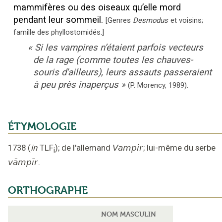
mammifères ou des oiseaux qu’elle mord
pendant leur sommeil.
[
Genres
Desmodus
et voisins;
famille des phyllostomidés.
]
«
Si les vampires n’étaient parfois vecteurs
de la rage (comme toutes les chauves-
souris d'ailleurs), leurs assauts passeraient
à peu près inaperçus
»
(
P. Morency
,
1989
).
ÉTYMOLOGIE
1738
(
in
TLF
);
de l'allemand
Vampir
;
lui-même du serbe
i
vāmpīr
.
ORTHOGRAPHE
NOM MASCULIN