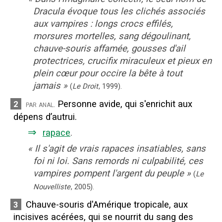
Dracula évoque tous les clichés associés
aux vampires : longs crocs effilés,
morsures mortelles, sang dégoulinant,
chauve-souris affamée, gousses d'ail
protectrices, crucifix miraculeux et pieux en
plein cœur pour occire la bête à tout
jamais
»
(
Le Droit
,
1999
).
Personne avide, qui s'enrichit aux
2
par anal.
dépens d’autrui.
⇒
rapace
.
«
Il s'agit de vrais rapaces insatiables, sans
foi ni loi. Sans remords ni culpabilité, ces
vampires pompent l'argent du peuple
»
(
Le
Nouvelliste
,
2005
).
Chauve-souris d'Amérique tropicale, aux
3
incisives acérées, qui se nourrit du sang des