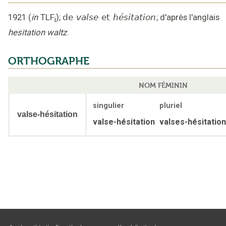
1921
(
in
TLF
);
de
valse
et
hésitation
;
d'après l'anglais
i
hesitation waltz
.
ORTHOGRAPHE
NOM FÉMININ
singulier
pluriel
valse-hésitation
valse-hésitation
valses-hésitatio