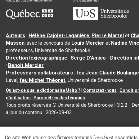
Auteurs
:
Hélène Cajolet-Laganière
,
Pierre Martel
et
Cha
Masson
, avec le concours de
Louis Mercier
et
Nadine Vin
professeurs, Université de Sherbrooke
Direction lexicographique
:
Serge D’Amico
-
Direction i
:
Benoit Mercier
Professeurs collaborateurs
:
feu Jean-Claude Boulange
Laval,
feu Michel Théoret
, Université de Sherbrooke
Qu’est-ce que le dictionnaire Usito ?
|
Contactez-nous
|
Conditio
d’utilisation
|
Paramètres des témoins
Tous droits réservés
©
Université de Sherbrooke |
3.2.2
- De
à jour du contenu :
2026-08-03
Ce site Web utilise des fichiers témoins (
cookies
) essentiels