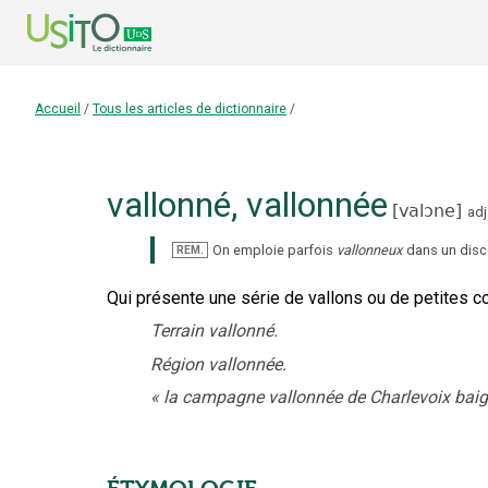
Accueil
/
Tous les articles de dictionnaire
/
vallonné
,
vallonnée
[
valɔne
]
adj
On emploie parfois
vallonneux
dans un disco
REM.
Qui présente une série de vallons ou de petites co
Terrain vallonné.
Région vallonnée.
«
la campagne vallonnée de Charlevoix baig