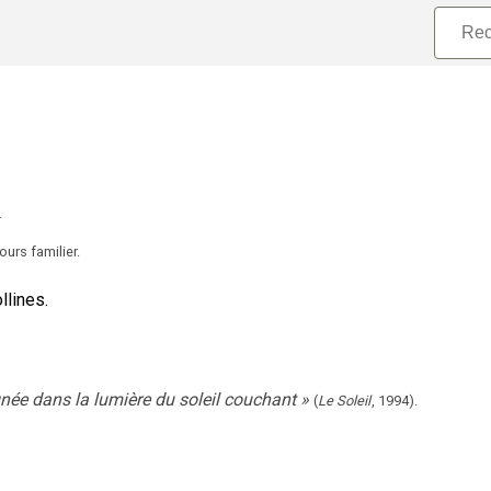
.
urs familier.
llines.
née dans la lumière du soleil couchant
»
(
Le Soleil
,
1994
).