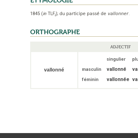
ÉTYMOLOGIE
1845
(
in
TLF
);
du participe passé de
vallonner
.
i
ORTHOGRAPHE
ADJECTIF
singulier
plu
vallonné
va
masculin
vallonné
vallonnée
va
féminin