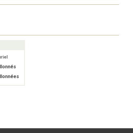
riel
llonnés
llonnées