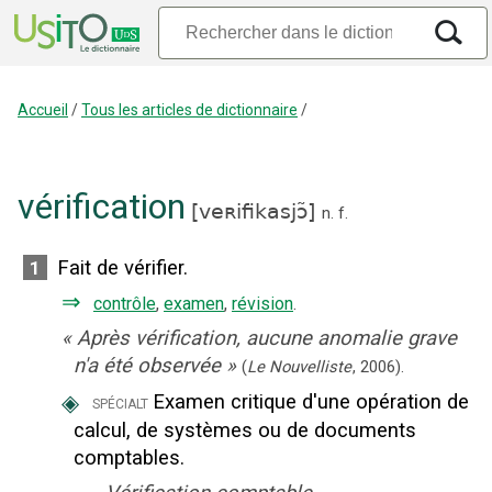
Accueil
/
Tous les articles de dictionnaire
/
vérification
[
veʀifikasjɔ̃
]
n.
f.
Fait de vérifier.
1
⇒
contrôle
,
examen
,
révision
.
«
Après vérification, aucune anomalie grave
n'a été observée
»
(
Le Nouvelliste
,
2006
).
◈
Examen critique d'une opération de
spécialt
calcul, de systèmes ou de documents
comptables.