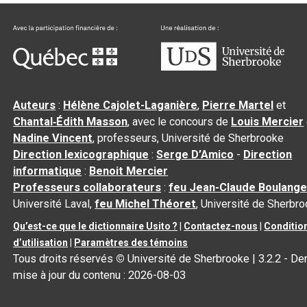
Auteurs
:
Hélène Cajolet-Laganière
,
Pierre Martel
et
Chantal‑Édith Masson
, avec le concours de
Louis Mercier
Nadine Vincent
, professeurs, Université de Sherbrooke
Direction lexicographique
:
Serge D’Amico
-
Direction
informatique
:
Benoit Mercier
Professeurs collaborateurs
:
feu Jean-Claude Boulange
Université Laval,
feu Michel Théoret
, Université de Sherbr
Qu’est-ce que le dictionnaire Usito ?
|
Contactez-nous
|
Conditio
d’utilisation
|
Paramètres des témoins
Tous droits réservés
©
Université de Sherbrooke |
3.2.2
- Der
mise à jour du contenu :
2026-08-03