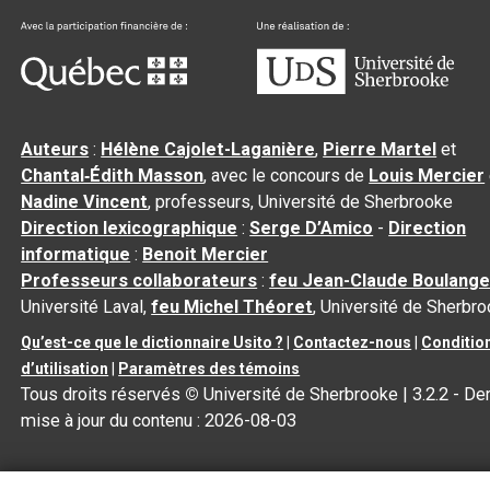
Auteurs
:
Hélène Cajolet-Laganière
,
Pierre Martel
et
Chantal‑Édith Masson
, avec le concours de
Louis Mercier
Nadine Vincent
, professeurs, Université de Sherbrooke
Direction lexicographique
:
Serge D’Amico
-
Direction
informatique
:
Benoit Mercier
Professeurs collaborateurs
:
feu Jean-Claude Boulange
Université Laval,
feu Michel Théoret
, Université de Sherbr
Qu’est-ce que le dictionnaire Usito ?
|
Contactez-nous
|
Conditio
d’utilisation
|
Paramètres des témoins
Tous droits réservés
©
Université de Sherbrooke |
3.2.2
- Der
mise à jour du contenu :
2026-08-03