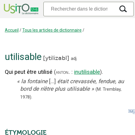
Accueil
/
Tous les articles de dictionnaire
/
utilisable
[
ytilizabl
]
adj.
Qui peut être utilisé
(
:
inutilisable
).
anton.
«
la fontaine
[...]
était crevassée, fendue, au
bord de n'être plus utilisable
»
(M. Tremblay,
1978).
ÉTYMOLOGIE