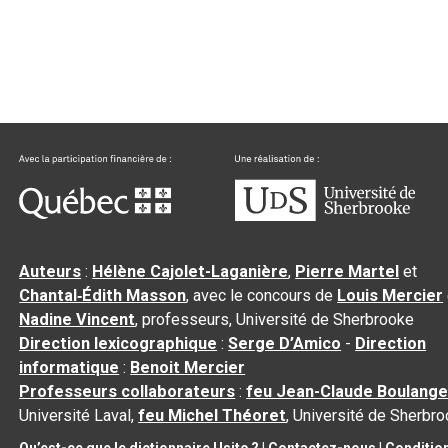
Auteurs
:
Hélène Cajolet-Laganière
,
Pierre Martel
et
Chantal‑Édith Masson
, avec le concours de
Louis Mercier
Nadine Vincent
, professeurs, Université de Sherbrooke
Direction lexicographique
:
Serge D’Amico
-
Direction
informatique
:
Benoit Mercier
Professeurs collaborateurs
:
feu Jean-Claude Boulange
Université Laval,
feu Michel Théoret
, Université de Sherbr
Qu’est-ce que le dictionnaire Usito ?
|
Contactez-nous
|
Conditio