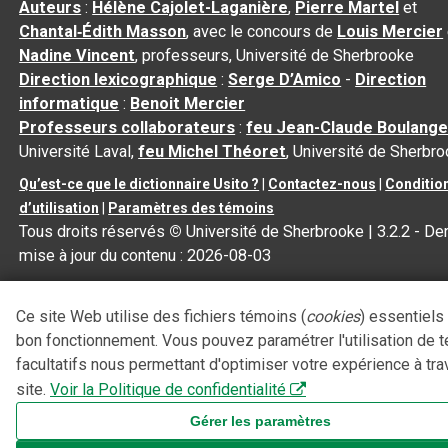
Auteurs
:
Hélène Cajolet-Laganière
,
Pierre Martel
et
Chantal‑Édith Masson
, avec le concours de
Louis Mercier
Nadine Vincent
, professeurs, Université de Sherbrooke
Direction lexicographique
:
Serge D’Amico
-
Direction
informatique
:
Benoit Mercier
Professeurs collaborateurs
:
feu Jean-Claude Boulange
Université Laval,
feu Michel Théoret
, Université de Sherbr
Qu’est-ce que le dictionnaire Usito ?
|
Contactez-nous
|
Conditio
d’utilisation
|
Paramètres des témoins
Tous droits réservés
©
Université de Sherbrooke |
3.2.2
- Der
mise à jour du contenu :
2026-08-03
Ce site Web utilise des fichiers témoins (
cookies
) essentiels
bon fonctionnement. Vous pouvez paramétrer l'utilisation de 
facultatifs nous permettant d'optimiser votre expérience à tra
site.
Voir la Politique de confidentialité
Gérer les paramètres