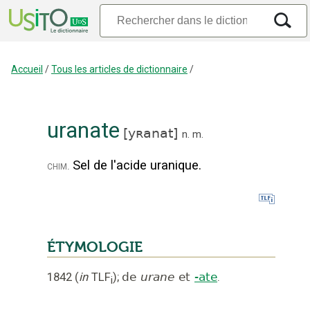
Accueil
/
Tous les articles de dictionnaire
/
uranate
[
yʀanat
]
n.
m.
Sel de l'acide uranique.
chim.
ÉTYMOLOGIE
1842
(
in
TLF
);
de
urane
et
-ate
.
i