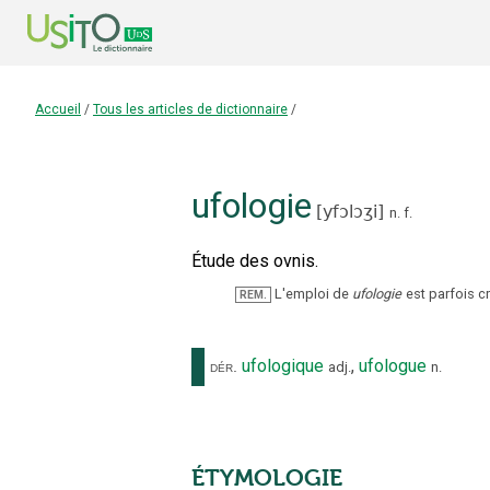
Accueil
/
Tous les articles de dictionnaire
/
ufologie
[
yfɔlɔʒi
]
n.
f.
Étude des ovnis.
L'emploi de
ufologie
est parfois 
REM.
ufologique
,
ufologue
dér.
adj.
n.
ÉTYMOLOGIE