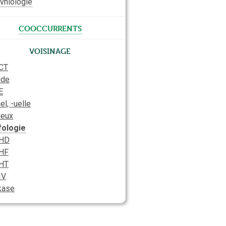
vniologie
cooccurrents
Voisinage
CT
ude
E
el, -uelle
ueux
fologie
HD
HF
HT
IV
kase