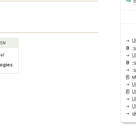
⇒
o
U
NIN
-
U
iel
-u
logies
-
u
U
U
U
U
u