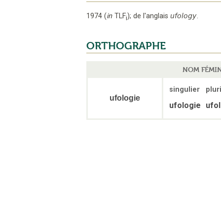
1974
(
in
TLF
);
de l'anglais
ufology
.
i
ORTHOGRAPHE
NOM FÉMI
singulier
plur
ufologie
ufologie
ufo