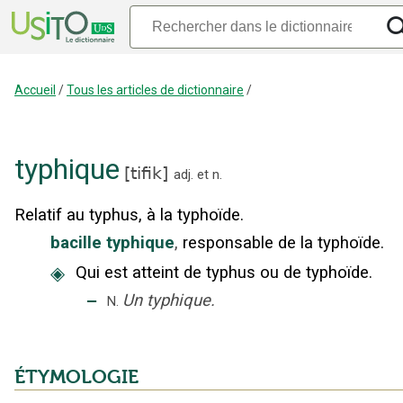
Accueil
/
Tous les articles de dictionnaire
/
typhique
[
tifik
]
adj.
et
n.
Relatif au typhus, à la typhoïde.
bacille typhique
,
responsable de la typhoïde.
◈
Qui est atteint de typhus ou de typhoïde.
‒
Un typhique.
N.
ÉTYMOLOGIE