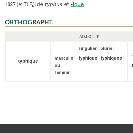
1827
(
in
TLF
);
de
typhus
et
-ique
.
i
ORTHOGRAPHE
ADJECTIF
singulier
pluriel
typhique
typhiques
masculin
typhique
ou
féminin