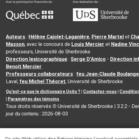
Auteurs
:
Hélène Cajolet-Laganière
,
Pierre Martel
et
Cha
Masson
, avec le concours de
Louis Mercier
et
Nadine Vin
professeurs, Université de Sherbrooke
Direction lexicographique
:
Serge D’Amico
-
Direction i
Benoit Mercier
Professeurs collaborateurs
:
feu Jean-Claude Boulange
Laval,
feu Michel Théoret
, Université de Sherbrooke
Qu’est-ce que le dictionnaire Usito ?
|
Contactez-nous
|
Condition
|
Paramètres des témoins
Tous droits réservés
©
Université de Sherbrooke |
3.2.2
- Der
jour du contenu :
2026-08-03