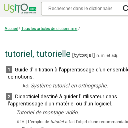
Accueil
/
Tous les articles de dictionnaire
/
tutoriel
,
tutorielle
[
tytɔʀjɛl
]
n.
m.
et
adj.
Guide d'initiation à l'apprentissage d'un ensembl
1
de notions.
‒
Système tutoriel en orthographe.
Adj.
Didacticiel destiné à guider l'utilisateur dans
2
l'apprentissage d'un matériel ou d'un logiciel.
Tutoriel de montage vidéo.
L'emploi de
tutoriel
a fait l'objet d'une recommandat
REM.