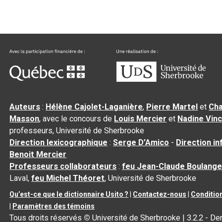
Auteurs
:
Hélène Cajolet-Laganière
,
Pierre Martel
et
Cha
Masson
, avec le concours de
Louis Mercier
et
Nadine Vin
professeurs, Université de Sherbrooke
Direction lexicographique
:
Serge D’Amico
-
Direction i
Benoit Mercier
Professeurs collaborateurs
:
feu Jean-Claude Boulange
Laval,
feu Michel Théoret
, Université de Sherbrooke
Qu’est-ce que le dictionnaire Usito ?
|
Contactez-nous
|
Condition
|
Paramètres des témoins
Tous droits réservés
©
Université de Sherbrooke |
3.2.2
- Der