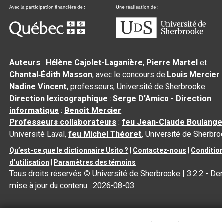
Auteurs
:
Hélène Cajolet-Laganière
,
Pierre Martel
et
Chantal‑Édith Masson
, avec le concours de
Louis Mercier
Nadine Vincent
, professeurs, Université de Sherbrooke
Direction lexicographique
:
Serge D’Amico
-
Direction
informatique
:
Benoit Mercier
Professeurs collaborateurs
:
feu Jean-Claude Boulange
Université Laval,
feu Michel Théoret
, Université de Sherbr
Qu’est-ce que le dictionnaire Usito ?
|
Contactez-nous
|
Conditio
d’utilisation
|
Paramètres des témoins
Tous droits réservés
©
Université de Sherbrooke |
3.2.2
- Der
mise à jour du contenu :
2026-08-03