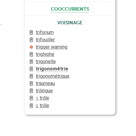
cooccurrents
Voisinage
triforium
trifouiller
trigger warning
triglyphe
trigonelle
trigonométrie
trigonométrique
trijumeau
trilingue
trille
1.
trille
2.