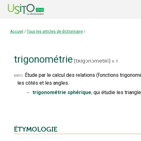
Accueil
/
Tous les articles de dictionnaire
/
trigonométrie
[
tʀigɔnɔmetʀi
]
n.
f.
Étude par le calcul des relations (fonctions trigonomé
math.
les côtés et les angles.
‒
trigonométrie sphérique
,
qui étudie les triangl
ÉTYMOLOGIE