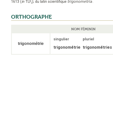
1613
(
in
TLF
);
du latin scientifique
trigonometria
.
i
ORTHOGRAPHE
NOM FÉMININ
singulier
pluriel
trigonométrie
trigonométrie
trigonométries