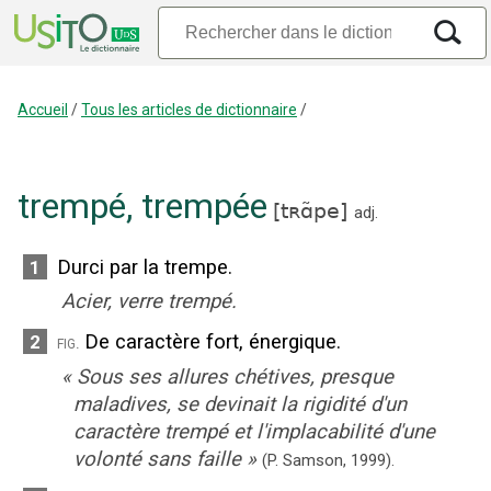
Accueil
/
Tous les articles de dictionnaire
/
trempé
,
trempée
[
tʀɑ̃pe
]
adj.
Durci par la trempe.
1
Acier, verre trempé.
De caractère fort, énergique.
2
fig.
«
Sous ses allures chétives, presque
maladives, se devinait la rigidité d'un
caractère trempé et l'implacabilité d'une
volonté sans faille
»
(P. Samson,
1999).