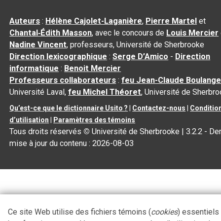
Auteurs
:
Hélène Cajolet-Laganière
,
Pierre Martel
et
Chantal‑Édith Masson
, avec le concours de
Louis Mercier
Nadine Vincent
, professeurs, Université de Sherbrooke
Direction lexicographique
:
Serge D’Amico
-
Direction
informatique
:
Benoit Mercier
Professeurs collaborateurs
:
feu Jean-Claude Boulange
Université Laval,
feu Michel Théoret
, Université de Sherbr
Qu’est-ce que le dictionnaire Usito ?
|
Contactez-nous
|
Conditio
d’utilisation
|
Paramètres des témoins
Tous droits réservés
©
Université de Sherbrooke |
3.2.2
- Der
mise à jour du contenu :
2026-08-03
Ce site Web utilise des fichiers témoins (
cookies
) essentiels