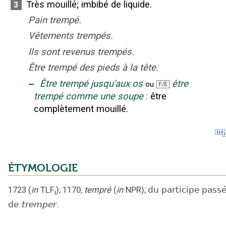
Très mouillé
;
imbibé de liquide.
3
Pain trempé.
Vêtements trempés.
Ils sont revenus trempés.
Être trempé des pieds à la tête.
‒
Être trempé jusqu'aux os
être
ou
F/E
trempé comme une soupe
:
être
complètement mouillé.
ÉTYMOLOGIE
1723
(
in
TLF
);
1170
,
tempré
(
in
NPR
);
du participe pass
i
de
tremper
.