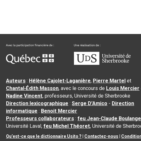
Auteurs
:
Hélène Cajolet-Laganière
,
Pierre Martel
et
Chantal‑Édith Masson
, avec le concours de
Louis Mercier
Nadine Vincent
, professeurs, Université de Sherbrooke
Direction lexicographique
:
Serge D’Amico
-
Direction
informatique
:
Benoit Mercier
Professeurs collaborateurs
:
feu Jean-Claude Boulange
Université Laval,
feu Michel Théoret
, Université de Sherbr
Qu’est-ce que le dictionnaire Usito ?
|
Contactez-nous
|
Conditio