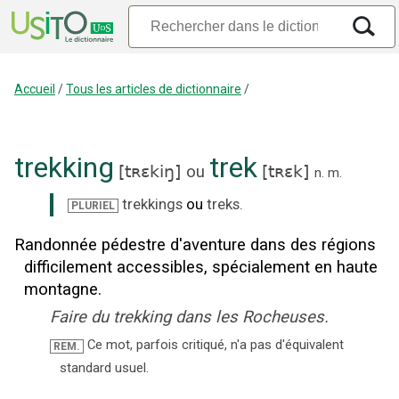
Accueil
/
Tous les articles de dictionnaire
/
trekking
trek
[
tʀɛkiŋ
]
ou
[
tʀɛk
]
n.
m.
trekkings
ou
treks
.
PLURIEL
Randonnée pédestre d'aventure dans des régions
difficilement accessibles, spécialement en haute
montagne.
Faire du trekking dans les Rocheuses.
Ce mot, parfois critiqué, n'a pas d'équivalent
REM.
standard usuel.