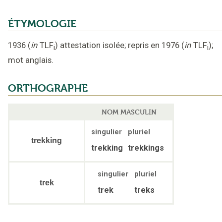
ÉTYMOLOGIE
1936
(
in
TLF
)
attestation isolée
;
repris en 1976
(
in
TLF
);
i
i
mot anglais
.
ORTHOGRAPHE
NOM MASCULIN
singulier
pluriel
trekking
trekking
trekkings
singulier
pluriel
trek
trek
treks