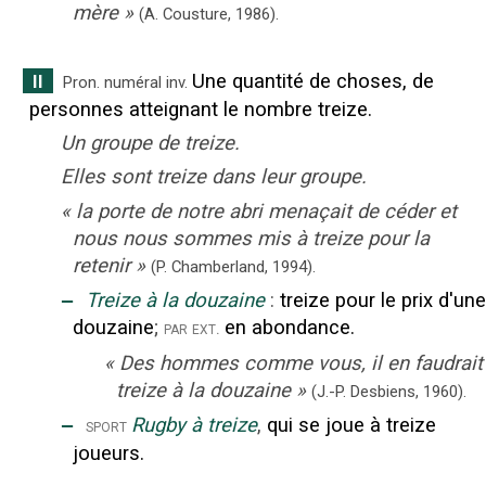
mère
»
(A. Cousture,
1986).
Une quantité de choses, de
II
Pron. numéral
inv.
personnes atteignant le nombre treize.
Un groupe de treize.
Elles sont treize dans leur groupe.
«
la porte de notre abri menaçait de céder et
nous nous sommes mis à treize pour la
retenir
»
(P. Chamberland,
1994).
‒
Treize à la douzaine
:
treize pour le prix d'une
douzaine
;
en abondance.
par ext.
«
Des hommes comme vous, il en faudrait
treize à la douzaine
»
(J.-P. Desbiens,
1960).
‒
Rugby à treize
,
qui se joue à treize
sport
joueurs.