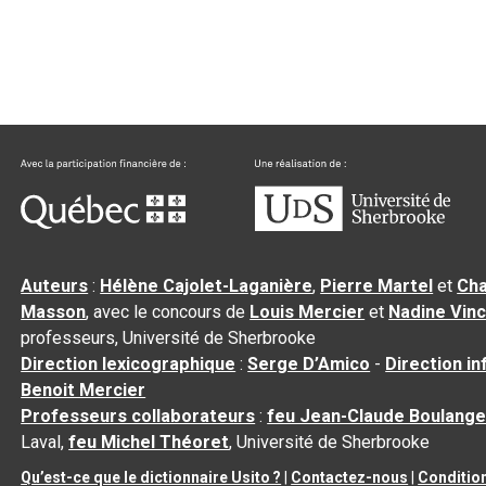
Auteurs
:
Hélène Cajolet-Laganière
,
Pierre Martel
et
Cha
Masson
, avec le concours de
Louis Mercier
et
Nadine Vin
professeurs, Université de Sherbrooke
Direction lexicographique
:
Serge D’Amico
-
Direction i
Benoit Mercier
Professeurs collaborateurs
:
feu Jean-Claude Boulange
Laval,
feu Michel Théoret
, Université de Sherbrooke
Qu’est-ce que le dictionnaire Usito ?
|
Contactez-nous
|
Condition