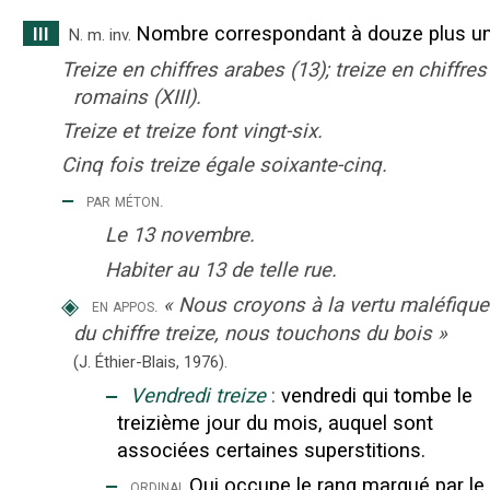
Nombre correspondant à douze plus un
III
N.
m.
inv.
Treize en chiffres arabes (13); treize en chiffres
romains (XIII).
Treize et treize font vingt-six.
Cinq fois treize égale soixante-cinq.
‒
par méton.
Le 13 novembre.
Habiter au 13 de telle rue.
◈
«
Nous croyons à la vertu maléfique
en appos.
du chiffre treize, nous touchons du bois
»
(J. Éthier-Blais,
1976).
‒
Vendredi treize
:
vendredi qui tombe le
treizième jour du mois, auquel sont
associées certaines superstitions.
‒
Qui occupe le rang marqué par le
ordinal