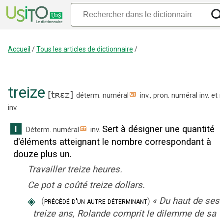
Accueil
/
Tous les articles de dictionnaire
/
treize
[
tʀɛz
]
déterm. numéral
inv.
,
pron. numéral
inv.
et
inv.
Sert à désigner une quantité
I
Déterm. numéral
inv.
d'éléments atteignant le nombre correspondant à
douze plus un.
Travailler treize heures.
Ce pot a coûté treize dollars.
◈
«
Du haut de ses
(
précédé d'un autre déterminant
)
treize ans, Rolande comprit le dilemme de sa