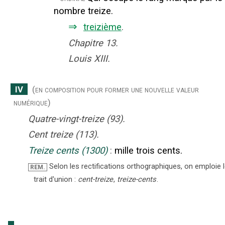
nombre treize.
⇒
treizième
.
Chapitre 13.
Louis XIII.
IV
(en composition pour former une nouvelle valeur
numérique)
Quatre-vingt-treize (93).
Cent treize (113).
Treize cents (1300)
:
mille trois cents.
Selon les rectifications orthographiques, on emploie 
REM.
trait d'union :
cent-treize
,
treize-cents
.