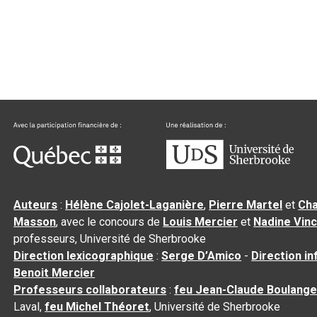
Auteurs
:
Hélène Cajolet-Laganière
,
Pierre Martel
et
Cha
Masson
, avec le concours de
Louis Mercier
et
Nadine Vin
professeurs, Université de Sherbrooke
Direction lexicographique
:
Serge D’Amico
-
Direction i
Benoit Mercier
Professeurs collaborateurs
:
feu Jean-Claude Boulange
Laval,
feu Michel Théoret
, Université de Sherbrooke